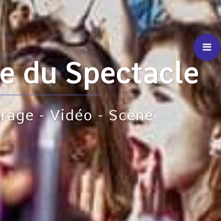
acle
e